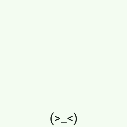
(>_<)