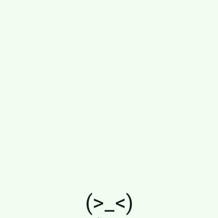
(>_<)