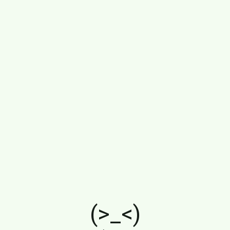
(>_<)