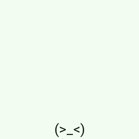
(>_<)