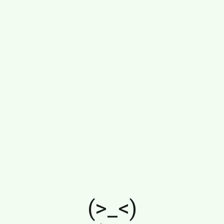
(>_<)