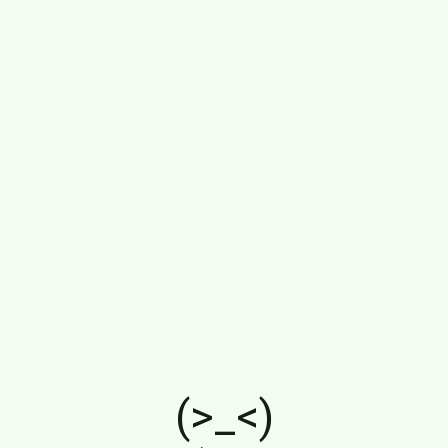
(>_<)