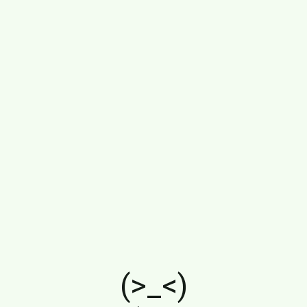
(>_<)