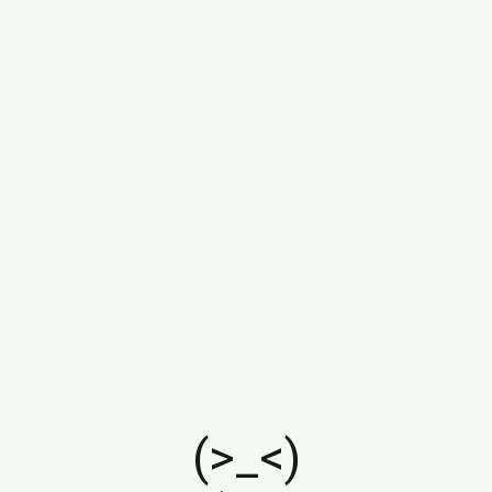
(>_<)