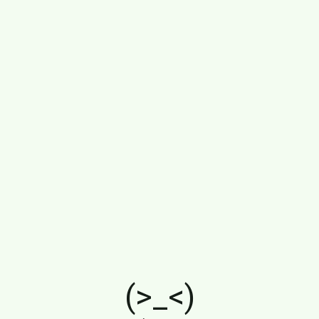
(>_<)