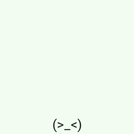
(>_<)