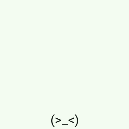
(>_<)