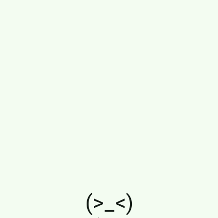
(>_<)