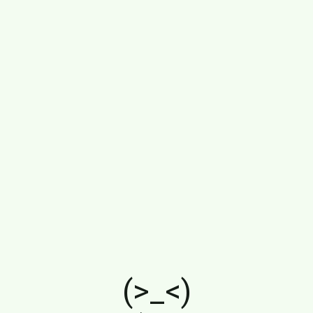
(>_<)