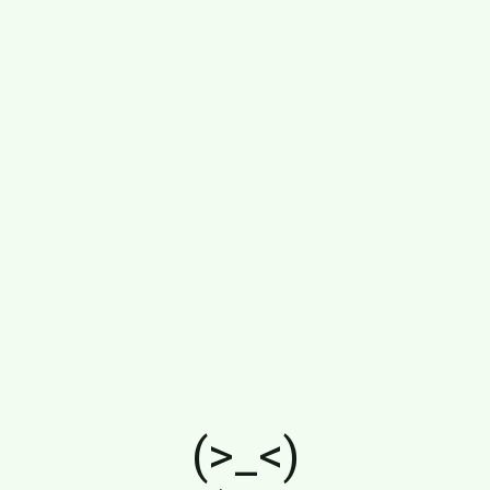
(>_<)