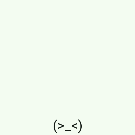
(>_<)