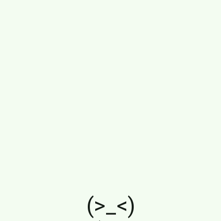
(>_<)